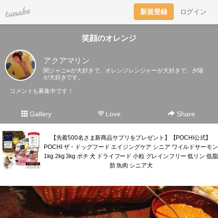
tuna.be
新規登録
ログイン
笑顔のオレンジ
アクアマリン
関ジャニ∞が大好きで、オレンジレンジャーが大好きで、夕陽
が大好きです。
コメントも募集中です！
Gallery
Love
Share
【先着500名さま新商品サプリをプレゼント】【POCHI公式】
POCHI ザ・ドッグフード エイジングケア シニア ワイルドサーモン
1kg 2kg 3kg ポチ 犬 ドライフード 小粒 グレインフリー 低リン 低脂
肪 魚肉 シニア犬