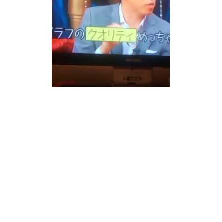
関ジャニ∞イベント
イベント当たる気はしないけど(>_<)
でもエイトとエイターが楽しかったらイイよ。
やっと夜ふかし見れたけど(*^o^*)
ヒナちゃんが素敵すぎるね。
ヒナちゃんマジでかっこいいよ。
0
2012.05.31 21:46