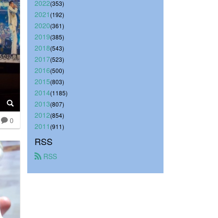
2022
(353)
2021
(192)
2020
(361)
2019
(385)
2018
(543)
2017
(523)
2016
(500)
2015
(803)
2014
(1185)
2013
(807)
2012
(854)
0
2011
(911)
RSS
 RSS