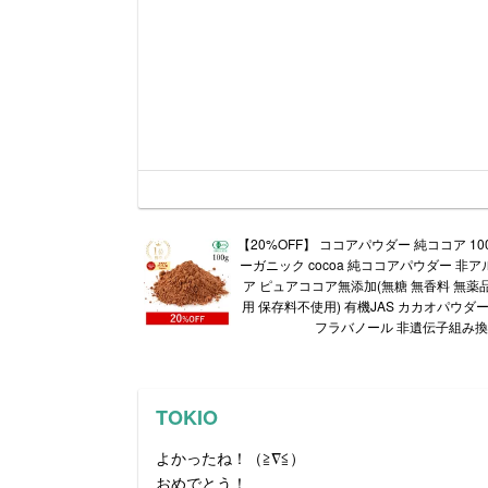
【20%OFF】 ココアパウダー 純ココア 10
ーガニック cocoa 純ココアパウダー 非
ア ピュアココア無添加(無糖 無香料 無薬
用 保存料不使用) 有機JAS カカオパウダ
フラバノール 非遺伝子組み
TOKIO
よかったね！（≧∇≦）
おめでとう！