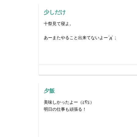
少しだけ
十祭見て寝よ。
あーまたやること出来てないよー´д` ;
夕飯
美味しかったよー（≧∇≦）
明日の仕事も頑張る！