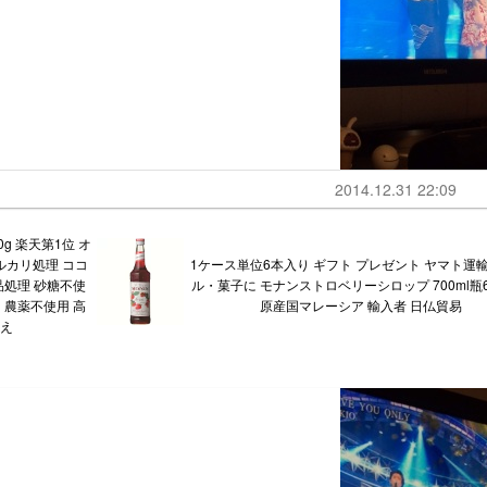
2014.12.31 22:09
0g 楽天第1位 オ
アルカリ処理 ココ
1ケース単位6本入り ギフト プレゼント ヤマト運輸
品処理 砂糖不使
ル・菓子に モナンストロベリーシロップ 700ml瓶
ー 農薬不使用 高
原産国マレーシア 輸入者 日仏貿易
換え