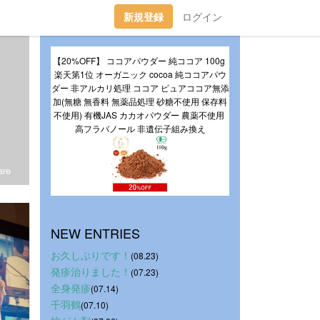
新規登録
ログイン
【20%OFF】 ココアパウダー 純ココア 100g 
楽天第1位 オーガニック cocoa 純ココアパウ
ダー 非アルカリ処理 ココア ピュアココア無添
加(無糖 無香料 無薬品処理 砂糖不使用 保存料
不使用) 有機JAS カカオパウダー 農薬不使用 
高フラバノール 非遺伝子組み換え
re
NEW ENTRIES
お久しぶりです！
(08.23)
発疹治りました！
(07.23)
全身発疹
(07.14)
千羽鶴
(07.10)