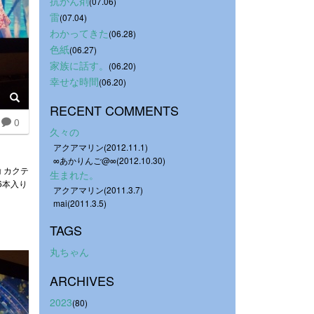
抗がん剤
(07.06)
雷
(07.04)
わかってきた
(06.28)
色紙
(06.27)
家族に話す。
(06.20)
幸せな時間
(06.20)
RECENT COMMENTS
0
久々の
アクアマリン(2012.11.1)
∞あかりんご@∞(2012.10.30)
 カクテ
生まれた。
6本入り
アクアマリン(2011.3.7)
mai(2011.3.5)
TAGS
丸ちゃん
ARCHIVES
2023
(80)