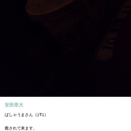
安田章大
ばしゃうまさん（≧∇≦）
癒されて来ます。