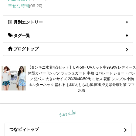
幸せな時間
(06.20)
月別エントリー
タグ一覧
ブログトップ
【タンキニ水着4点セット】UPF50+ UVカット率99.9% レディース
体型カバー Tシャツ ラッシュガード 半袖 セパレート ショートパン
ツ 短パン 大きいサイズ 20/30/40/50代 ミセス 花柄 シンプル 小胸
ホルターネック 盛れる お腹/太もも/お尻 露出控え紫外線対策 ママ
水着
tuna.be
つなビィトップ