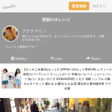
tuna.be
新規登録
ログイン
笑顔のオレンジ
アクアマリン
関ジャニ∞が大好きで、オレンジレンジャーが大好きで、夕陽
が大好きです。
コメントも募集中です！
Gallery
Love
Share
【タンキニ水着4点セット】UPF50+ UVカット率99.9% レディース
体型カバー Tシャツ ラッシュガード 半袖 セパレート ショートパン
ツ 短パン 大きいサイズ 20/30/40/50代 ミセス 花柄 シンプル 小胸
ホルターネック 盛れる お腹/太もも/お尻 露出控え紫外線対策 ママ
水着