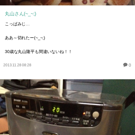
丸山さん(~_~;)
こっぱみじ…
ああ～切れたー(~_~;)
30歳な丸山隆平も間違いないね！！
0
2013.11.28 08:28