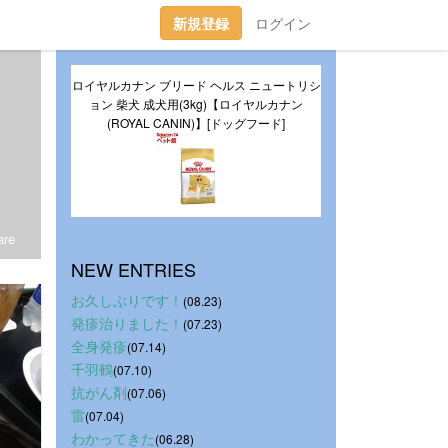
新規登録
ログイン
ロイヤルカナン ブリード ヘルス ニュートリシ
ョン 柴犬 成犬用(3kg)【ロイヤルカナン
(ROYAL CANIN)】[ドッグフード]
re
NEW ENTRIES
お久しぶりです！
(08.23)
発疹治りました！
(07.23)
全身発疹
(07.14)
千羽鶴
(07.10)
抗がん剤
(07.06)
雷
(07.04)
わかってきた
(06.28)