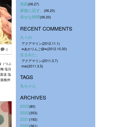
色紙
(06.27)
家族に話す。
(06.20)
幸せな時間
(06.20)
RECENT COMMENTS
久々の
アクアマリン(2012.11.1)
∞あかりんご@∞(2012.10.30)
0
生まれた。
アクアマリン(2011.3.7)
梅（つぶ
mai(2011.3.5)
梅 塩分
地直送 塩
TAGS
 規格外
丸ちゃん
ARCHIVES
2023
(80)
2022
(353)
2021
(192)
2020
(361)