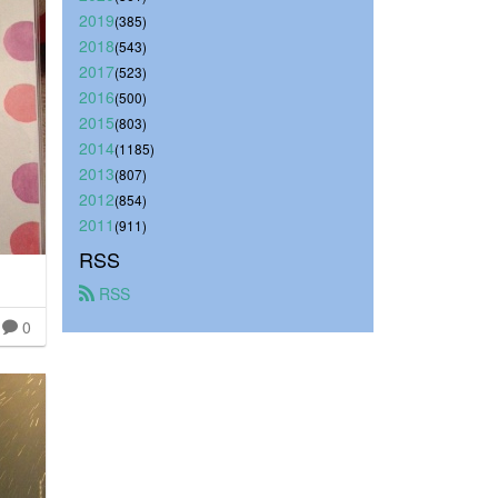
2019
(385)
2018
(543)
2017
(523)
2016
(500)
2015
(803)
2014
(1185)
2013
(807)
2012
(854)
2011
(911)
RSS
 RSS
0