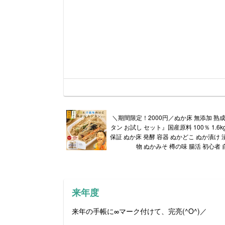
＼期間限定！2000円／ぬか床 無添加 熟成
タン お試し セット』国産原料 100％ 1.6k
保証 ぬか床 発酵 容器 ぬかどこ ぬか漬け 
物 ぬかみそ 樽の味 腸活 初心者
来年度
来年の手帳に∞マーク付けて、完亮(^O^)／