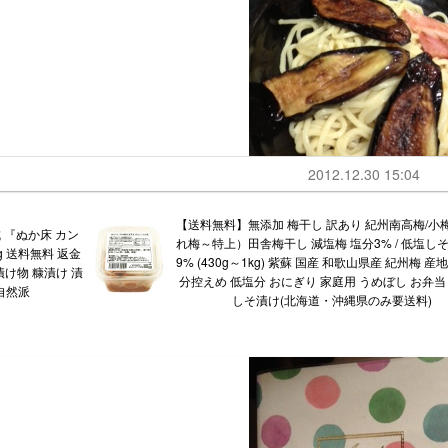
2012.12.30 15:04
【送料無料】無添加 梅干し 訳あり 紀州南高梅/小
 『ぬか床 カン
れ梅～特上）田舎梅干し 減塩梅 塩分3% / 低塩しそ
g 送料無料 返金
9% (430g～1kg) 紫蘇 国産 和歌山県産 紀州梅 産
漬け物 糠漬け 漬
分控えめ 低塩分 おにぎり 家庭用 うめぼし お弁当
 自然派
しそ漬け(北海道・沖縄県のみ要送料)