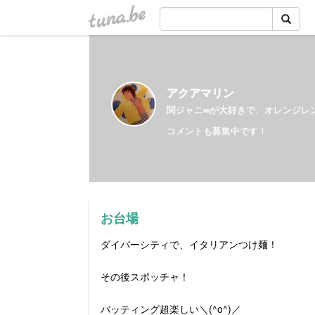
tuna.be
アクアマリン
関ジャニ∞が大好きで、オレンジレ
コメントも募集中です！
お台場
ダイバーシティで、イタリアンつけ麺！
その後スポッチャ！
バッティング超楽しい＼(^o^)／