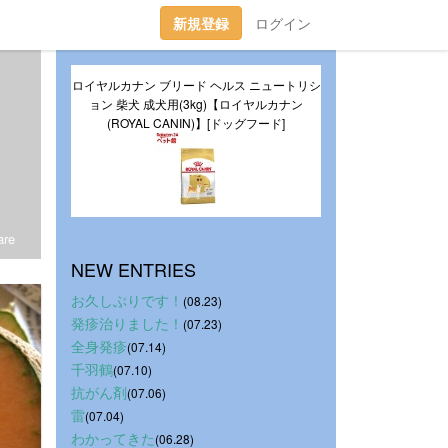
新規登録
ログイン
ロイヤルカナン ブリード ヘルス ニュートリシ
ョン 柴犬 成犬用(3kg)【ロイヤルカナン
(ROYAL CANIN)】[ドッグフード]
re
NEW ENTRIES
お久しぶりです！
(08.23)
発疹治りました！
(07.23)
全身発疹
(07.14)
千羽鶴
(07.10)
抗がん剤
(07.06)
雷
(07.04)
わかってきた
(06.28)