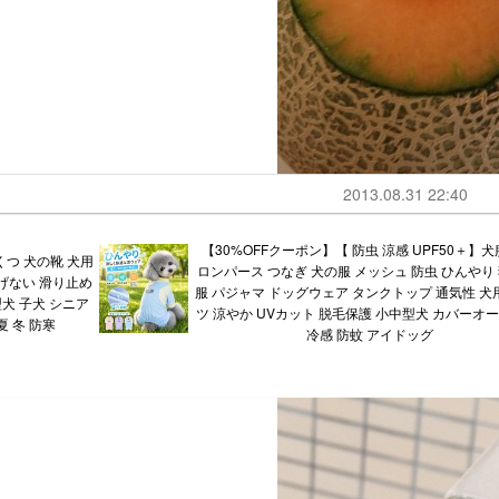
2013.08.31 22:40
【30%OFFクーポン】【 防虫 涼感 UPF50＋】犬
くつ 犬の靴 犬用
ロンパース つなぎ 犬の服 メッシュ 防虫 ひんやり 
げない 滑り止め
服 パジャマ ドッグウェア タンクトップ 通気性 犬用
犬 子犬 シニア
ツ 涼やか UVカット 脱毛保護 小中型犬 カバーオー
夏 冬 防寒
冷感 防蚊 アイドッグ