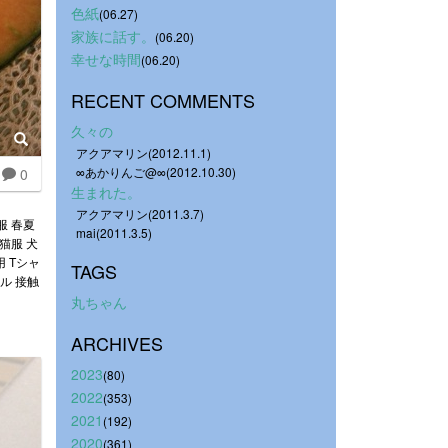
色紙
(06.27)
家族に話す。
(06.20)
幸せな時間
(06.20)
RECENT COMMENTS
久々の
アクアマリン(2012.11.1)
∞あかりんご@∞(2012.10.30)
0
生まれた。
アクアマリン(2011.3.7)
服 春夏
mai(2011.3.5)
猫服 犬
 Tシャ
TAGS
ル 接触
丸ちゃん
ARCHIVES
2023
(80)
2022
(353)
2021
(192)
2020
(361)